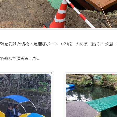
頼を受けた桟橋・足漕ぎボート（２艘）の納品（出の山公園：
で遊んで頂きました。